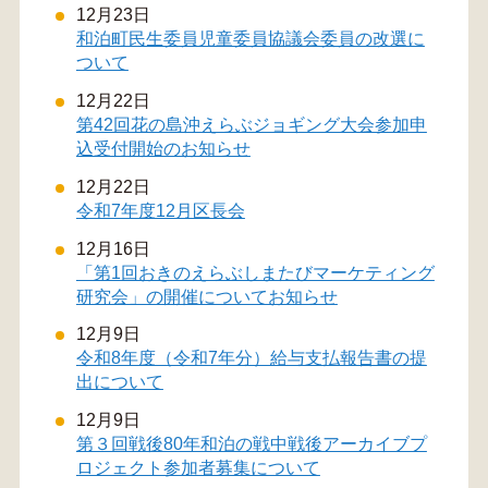
12月23日
和泊町民生委員児童委員協議会委員の改選に
ついて
12月22日
第42回花の島沖えらぶジョギング大会参加申
込受付開始のお知らせ
12月22日
令和7年度12月区長会
12月16日
「第1回おきのえらぶしまたびマーケティング
研究会」の開催についてお知らせ
12月9日
令和8年度（令和7年分）給与支払報告書の提
出について
12月9日
第３回戦後80年和泊の戦中戦後アーカイブプ
ロジェクト参加者募集について