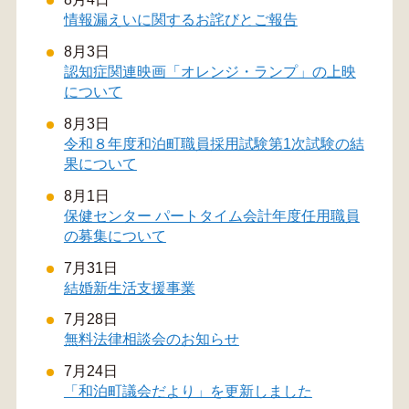
情報漏えいに関するお詫びとご報告
8月3日
認知症関連映画「オレンジ・ランプ」の上映
について
8月3日
令和８年度和泊町職員採用試験第1次試験の結
果について
8月1日
保健センター パートタイム会計年度任用職員
の募集について
7月31日
結婚新生活支援事業
7月28日
無料法律相談会のお知らせ
7月24日
「和泊町議会だより」を更新しました