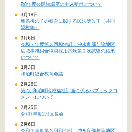
R8年度公民館講座の申込受付について
3月18日
離婚後の子の養育に関する民法等改正（共同
親権等）
3月6日
令和７年度第３回和泊町，沖永良部与論地区
広域事務組合職員採用試験第２次試験の結果
について
3月3日
和泊町総合教育会議
2月26日
第2期和泊町地域福祉計画に係るパブリックコ
メントについて
2月25日
令和7年度2月区長会
2月6日
令和７年度第３回和泊町，沖永良部与論地区