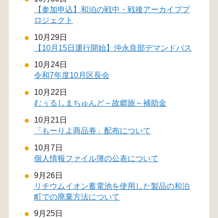
【参加申込】和泊の戦中・戦後アーカイブプ
ロジェクト
10月29日
【10月15日運行開始】沖永良部デマンドバス
10月24日
令和7年度10月区長会
10月22日
むぅるしまちゅんど～故郷旅～補助金
10月21日
「もーりよ商品券」配布について
10月7日
個人情報ファイル簿の公表について
9月26日
リチウムイオン蓄電池を使用した製品の和泊
町での廃棄方法について
9月25日