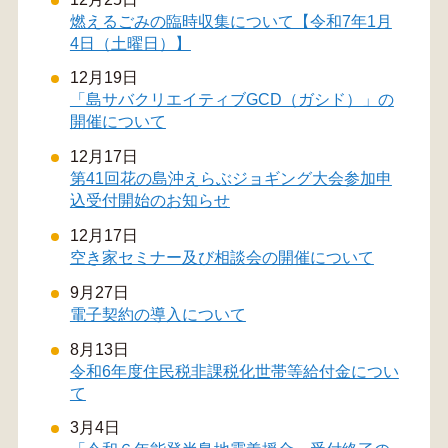
燃えるごみの臨時収集について【令和7年1月
4日（土曜日）】
12月19日
「島サバクリエイティブGCD（ガシド）」の
開催について
12月17日
第41回花の島沖えらぶジョギング大会参加申
込受付開始のお知らせ
12月17日
空き家セミナー及び相談会の開催について
9月27日
電子契約の導入について
8月13日
令和6年度住民税非課税化世帯等給付金につい
て
3月4日