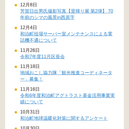
12月8日
芳賀日出男氏撮影写真【里帰り展 第2弾】 70
年前のシマの風景in西原字
12月4日
和泊町役場サーバー室メンテナンスによる電
話機不通について
11月26日
令和7年度11月区長会
11月18日
地域おこし協力隊「観光推進コーディネータ
ー」募集！
11月16日
令和6年度和泊町アグトラスト基金活用事業実
績について
10月31日
和泊町地球温暖化対策に関するアンケート
10月30日