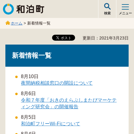
和泊町
検索
メニュー
ホーム
> 新着情報一覧
更新日：2021年3月23日
新着情報一覧
8月10日
夜間納税相談窓口の開設について
8月6日
令和７年度「おきのえらぶしまたびマーケテ
ィング研究会」の開催報告
8月5日
和泊町フリーWi-Fiについて
8月4日