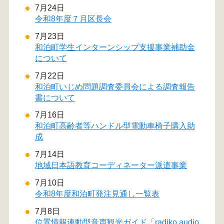
7月24日
令和8年度７月区長会
7月23日
和泊町学生インターンシップ支援事業補助金
について
7月22日
和泊町いじめ問題調査委員会による調査報告
書について
7月16日
和泊町高齢者等ハンドル型電動車椅子購入助
成
7月14日
地域日本語教育コーディネーター派遣事業
7月10日
令和8年度和泊町発注見通し一覧表
7月8日
位置情報連動型音声観光ガイド「radiko audio