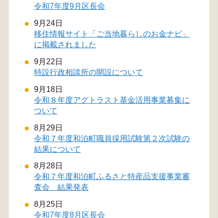
令和7年度9月区長会
9月24日
移住情報サイト「ご当地暮らしのお金ナビ」
に掲載されました
9月22日
特設行政相談所の開設について
9月18日
令和８年度アグトラスト基金活用事業募集に
ついて
8月29日
令和７年度和泊町職員採用試験第２次試験の
結果について
8月28日
令和７年度和泊町ふるさと特産品支援事業審
査会 結果発表
8月25日
令和7年度8月区長会