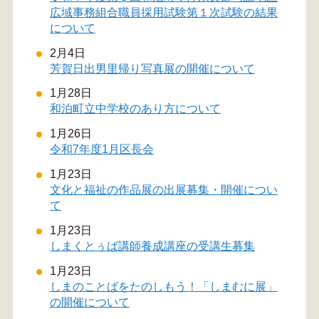
広域事務組合職員採用試験第１次試験の結果
について
2月4日
芳賀日出男里帰り写真展の開催について
1月28日
和泊町立中学校のあり方について
1月26日
令和7年度1月区長会
1月23日
文化と福祉の作品展の出展募集・開催につい
て
1月23日
しまくとぅば講師養成講座の受講生募集
1月23日
しまのことばをたのしもう！「しまむに展」
の開催について