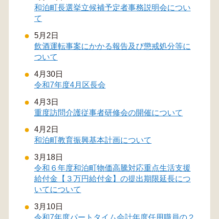
和泊町長選挙立候補予定者事務説明会につい
て
5月2日
飲酒運転事案にかかる報告及び懲戒処分等に
ついて
4月30日
令和7年度4月区長会
4月3日
重度訪問介護従事者研修会の開催について
4月2日
和泊町教育振興基本計画について
3月18日
令和６年度和泊町物価高騰対応重点生活支援
給付金【３万円給付金】の提出期限延長につ
いてについて
3月10日
令和7年度パートタイム会計年度任用職員の２