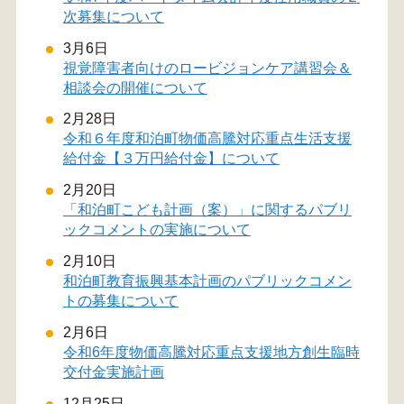
次募集について
3月6日
視覚障害者向けのロービジョンケア講習会＆
相談会の開催について
2月28日
令和６年度和泊町物価高騰対応重点生活支援
給付金【３万円給付金】について
2月20日
「和泊町こども計画（案）」に関するパブリ
ックコメントの実施について
2月10日
和泊町教育振興基本計画のパブリックコメン
トの募集について
2月6日
令和6年度物価高騰対応重点支援地方創生臨時
交付金実施計画
12月25日