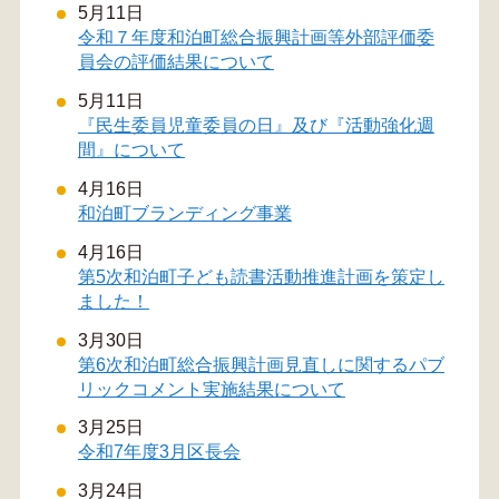
5月11日
令和７年度和泊町総合振興計画等外部評価委
員会の評価結果について
5月11日
『民生委員児童委員の日』及び『活動強化週
間』について
4月16日
和泊町ブランディング事業
4月16日
第5次和泊町子ども読書活動推進計画を策定し
ました！
3月30日
第6次和泊町総合振興計画見直しに関するパブ
リックコメント実施結果について
3月25日
令和7年度3月区長会
3月24日