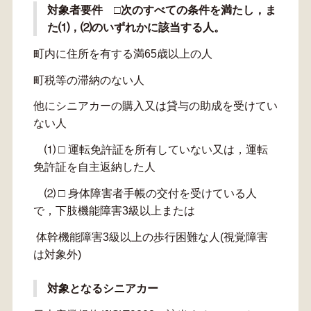
対象者要件 □
次のすべての条件を満たし，ま
た⑴，⑵のいずれかに該当する人。
町内に住所を有する満65歳以上の人
町税等の滞納のない人
他にシニアカーの購入又は貸与の助成を受けてい
ない人
⑴ □ 運転免許証を所有していない又は，運転
免許証を自主返納した人
⑵ □ 身体障害者手帳の交付を受けている人
で，下肢機能障害3級以上または
体幹機能障害3級以上の歩行困難な人(視覚障害
は対象外)
対象となるシニアカー