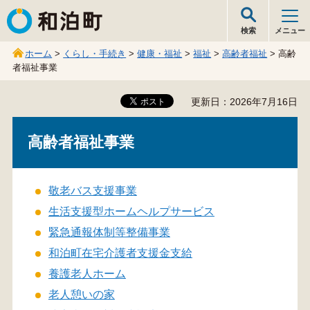
和泊町
検索
メニュー
ホーム
>
くらし・手続き
>
健康・福祉
>
福祉
>
高齢者福祉
> 高齢
者福祉事業
更新日：2026年7月16日
高齢者福祉事業
敬老バス支援事業
生活支援型ホームヘルプサービス
緊急通報体制等整備事業
和泊町在宅介護者支援金支給
養護老人ホーム
老人憩いの家