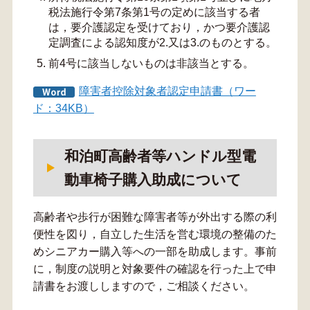
税法施行令第7条第1号の定めに該当する者
は，要介護認定を受けており，かつ要介護認
定調査による認知度が2.又は3.のものとする。
前4号に該当しないものは非該当とする。
障害者控除対象者認定申請書（ワー
ド：34KB）
和泊町高齢者等ハンドル型電
動車椅子購入助成について
高齢者や歩行が困難な障害者等が外出する際の利
便性を図り，自立した生活を営む環境の整備のた
めシニアカー購入等への一部を助成します。事前
に，制度の説明と対象要件の確認を行った上で申
請書をお渡ししますので，ご相談ください。