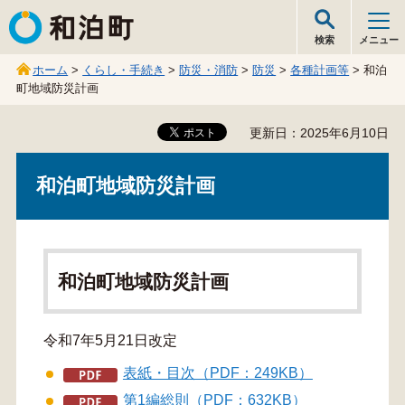
和泊町
検索
メニュー
ホーム
>
くらし・手続き
>
防災・消防
>
防災
>
各種計画等
> 和泊
町地域防災計画
更新日：2025年6月10日
和泊町地域防災計画
和泊町地域防災計画
令和7年5月21日改定
表紙・目次（PDF：249KB）
第1編総則（PDF：632KB）