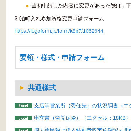
当初申請した内容に変更があった際は，下
和泊町入札参加資格変更申請フォーム
https://logoform.jp/form/k8b7/1062644
要領・様式・申請フォーム
共通様式
支店等営業所（委任先）の状況調書（エク
申立書（労災保険）（エクセル：18KB）
個人住民税に係る特別徴収実施確認・開始