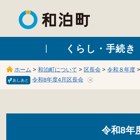
和泊町
くらし・手続き
ホーム
>
和泊町について
>
区長会
>
令和８年度
令和8年度4月区長会
あしあと
令和8年