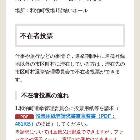
場所：和泊町役場1階結いホール
不在者投票
仕事や旅行などの事情で，選挙期間中に名簿登録
地以外の市区町村に滞在している方は，滞在先の
市区町村選挙管理委員会で不在者投票ができま
す。
不在者投票の流れ
1.和泊町選挙管理委員会に投票用紙等を請求（
投票用紙等請求書兼宣誓書（PDF：
481KB）
の提出）してください。
※
請
求については直接又は郵送でできますが，ファ
ックスや電子メール，電話での受付はできません。