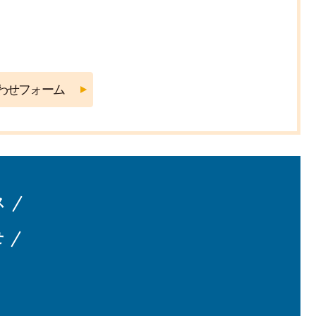
ホーム
ス
せ
くらし・手続き
和泊町について