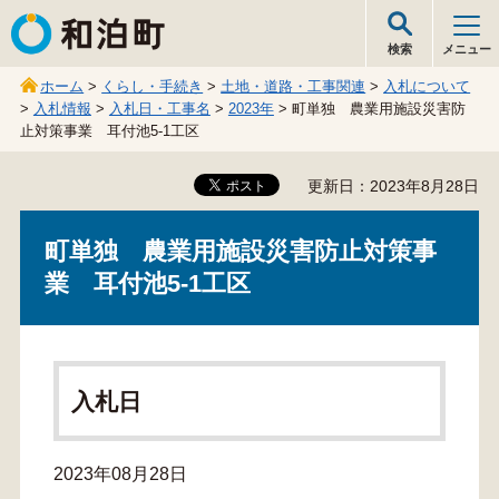
和泊町
検索
メニュー
ホーム
>
くらし・手続き
>
土地・道路・工事関連
>
入札について
>
入札情報
>
入札日・工事名
>
2023年
> 町単独 農業用施設災害防
止対策事業 耳付池5-1工区
更新日：2023年8月28日
町単独 農業用施設災害防止対策事
業 耳付池5-1工区
入札日
2023年08月28日