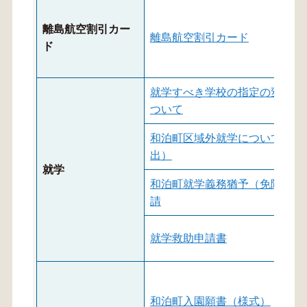
離島航空割引カー
離島航空割引カード
ド
就学すべき学校の指定の変更に
ついて
和泊町区域外就学について（願
出）
就学
和泊町就学義務猶予（免除）申
請
就学救助申請書
和泊町入園願書（様式）