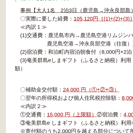
事例【大人1名 2泊3日（鹿児島→沖永良部島
〇実際に要した経費：
105,120円｛(1)+(2)+(3)
≪内訳１≫
(1)交通費：鹿児島市内→鹿児島空港リムジン
鹿児島空港→沖永良部空港（往復）
(2)宿泊費：和泊町内宿泊朝食付（8,000円×2泊
(3)奄美群島eしまギフト（ふるさと納税）利用
額）
〇補助金交付額：
24,000 円（①+②+③）
〇翌年の所得税および個人住民税控除額：
8,0
≪内訳２≫
①交通費：
15,000 円（上限額）
②宿泊費：
4,
③奄美群島e しまギフト（ふるさと納税）利用
※寄付額のうち2,000円を越える部分につい