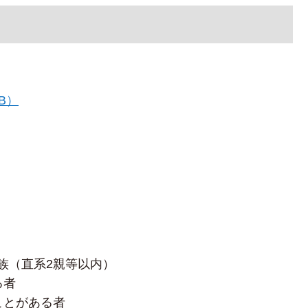
B）
）
族（直系2親等以内）
する者
たことがある者