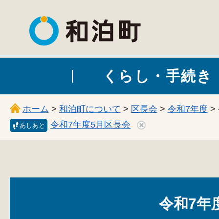
和泊町
くらし・手続き
ホーム
>
和泊町について
>
区長会
>
令和7年度
>
令和7年度5月区長会
あしあと
令和7年