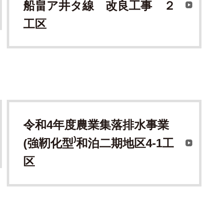
船畠ア井タ線 改良工事 ２
工区
令和4年度農業集落排水事業
(強靭化型⁾和泊二期地区4‐1工
区