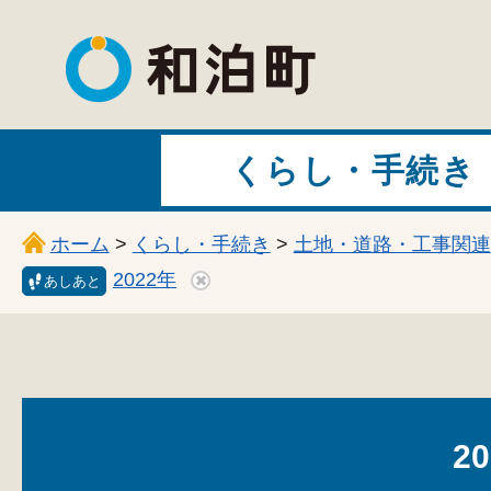
和泊町
くらし・手続き
ホーム
>
くらし・手続き
>
土地・道路・工事関連
2022年
あしあと
2