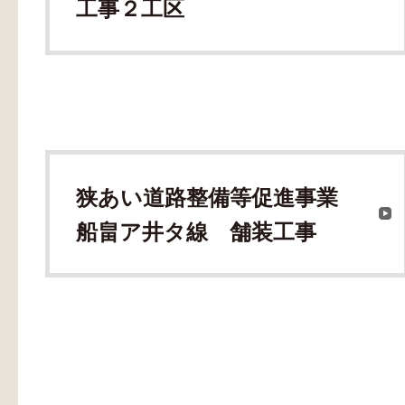
工事２工区
狭あい道路整備等促進事業
船畠ア井タ線 舗装工事