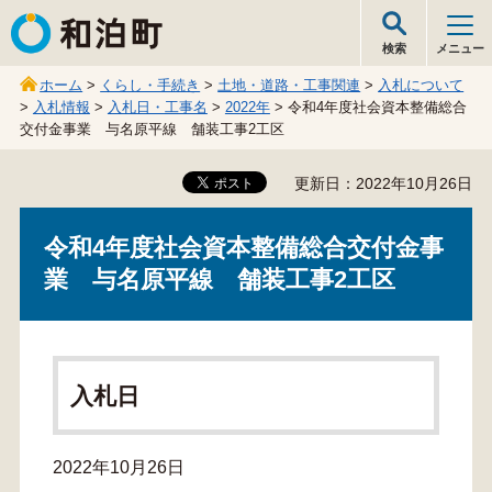
和泊町
検索
メニュー
ホーム
>
くらし・手続き
>
土地・道路・工事関連
>
入札について
>
入札情報
>
入札日・工事名
>
2022年
> 令和4年度社会資本整備総合
交付金事業 与名原平線 舗装工事2工区
更新日：2022年10月26日
令和4年度社会資本整備総合交付金事
業 与名原平線 舗装工事2工区
入札日
2022年10月26日