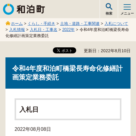
和泊町
検索
メニュー
ホーム
>
くらし・手続き
>
土地・道路・工事関連
>
入札について
>
入札情報
>
入札日・工事名
>
2022年
> 令和4年度和泊町橋梁長寿命
化修繕計画策定業務委託
更新日：2022年8月10日
令和4年度和泊町橋梁長寿命化修繕計
画策定業務委託
入札日
2022年08月08日