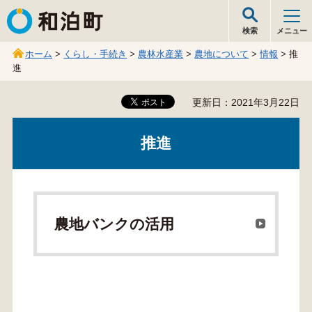
和泊町
検索
メニュー
ホーム
>
くらし・手続き
>
農林水産業
>
農地について
>
情報
> 推
進
更新日：2021年3月22日
推進
農地バンクの活用