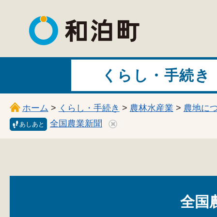
和泊町
くらし・手続き
ホーム
>
くらし・手続き
>
農林水産業
>
農地に
全国農業新聞
あしあと
全国