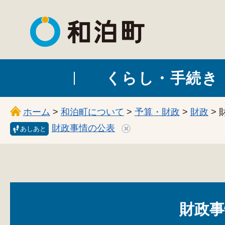
和泊町
くらし・手続き
ホーム
>
和泊町について
>
予算・財政
>
財政
> 
財政事情の公表
あしあと
財政事