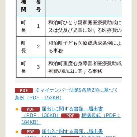
機
番
関
号
町
和泊町ひとり親家庭医療費助成に関する
1
長
又は父及び児童に対する医療費の助成に
町
和泊町子ども医療費助成条例による子ど
2
長
る事務
町
和泊町重度心身障害者医療費助成条例に
3
長
療費の助成に関する事務
※マイナンバー法第9条第2項に基づく
条例（PDF：153KB）
届出1に関する書類…届出書
（PDF：136KB）
根拠規範（PDF：
184KB）
届出2に関する書類…届出書