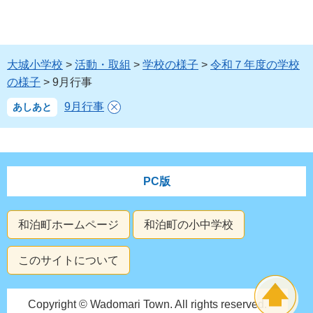
大城小学校
>
活動・取組
>
学校の様子
>
令和７年度の学校
の様子
> 9月行事
9月行事
あしあと
PC版
和泊町ホームページ
和泊町の小中学校
このサイトについて
Copyright © Wadomari Town. All rights reserved.