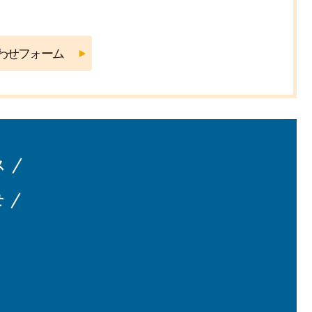
水産業
ス
せ
和泊町の水産業
その採捕，違法です！