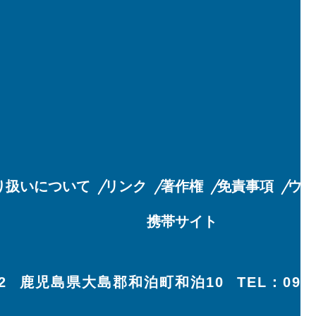
離島漁業再生支援交付金
について
陸上養殖業の届出につい
て
り扱いについて
リンク
著作権
免責事項
ウ
携帯サイト
2
鹿児島県大島郡和泊町和泊10
TEL：0997