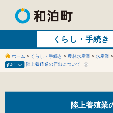
和泊町
くらし・手続き
ホーム
>
くらし・手続き
>
農林水産業
>
水産業
陸上養殖業の届出について
あしあと
陸上養殖業