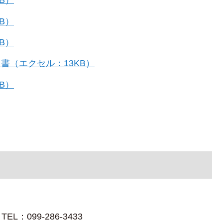
B）
B）
B）
書（エクセル：13KB）
B）
099-286-3433