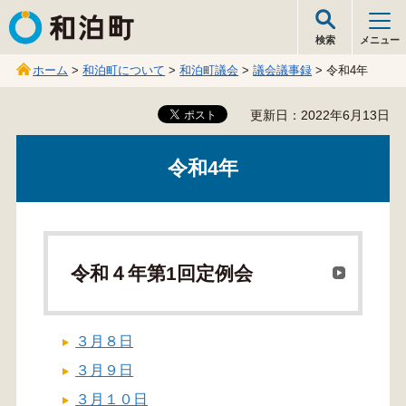
和泊町
検索
メニュー
ホーム
>
和泊町について
>
和泊町議会
>
議会議事録
> 令和4年
更新日：2022年6月13日
令和4年
令和４年第1回定例会
３月８日
３月９日
３月１０日