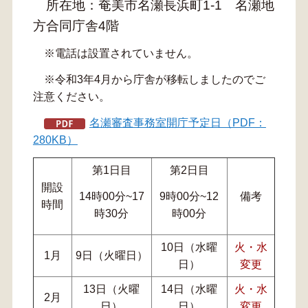
所在地：奄美市名瀬長浜町1-1 名瀬地
方合同庁舎4階
※電話は設置されていません。
※令和3年4月から庁舎が移転しましたのでご
注意ください。
名瀬審査事務室開庁予定日（PDF：
280KB）
第1日目
第2日目
開設
14時00分~17
9時00分~12
備考
時間
時30分
時00分
10日（水曜
火・水
1月
9日（火曜日）
日）
変更
13日（火曜
14日（水曜
火・水
2月
日）
日）
変更