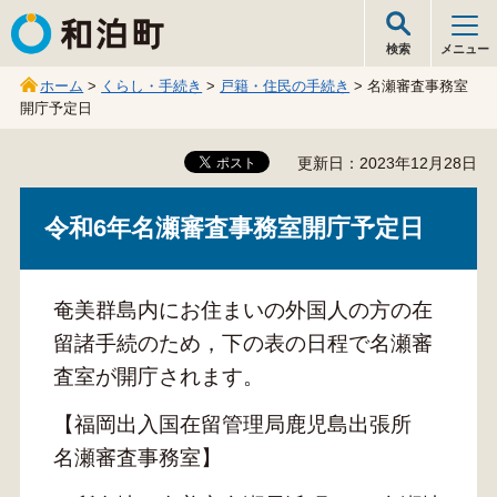
和泊町
検索
メニュー
ホーム
>
くらし・手続き
>
戸籍・住民の手続き
> 名瀬審査事務室
開庁予定日
更新日：2023年12月28日
令和6年名瀬審査事務室開庁予定日
奄美群島内にお住まいの外国人の方の在
留諸手続のため，下の表の日程で名瀬審
査室が開庁されます。
【福岡出入国在留管理局鹿児島出張所
名瀬審査事務室】