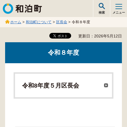
和泊町
検索
メニュー
ホーム
>
和泊町について
>
区長会
> 令和８年度
更新日：2026年5月12日
令和８年度
令和8年度５月区長会