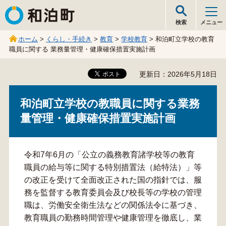
和泊町
検索
メニュー
ホーム
>
くらし・手続き
>
教育
>
学校教育
> 和泊町立学校の教育
職員に関する 業務量管理・健康確保措置実施計画
更新日：2026年5月18日
和泊町立学校の教職員に関する業務
量管理・健康確保措置実施計画
令和7年6月の「公立の義務教育諸学校等の教育
職員の給与等に関する特別措置法（給特法）」等
の改正を受けて全面改正された国の指針では、服
務を監督する教育委員会及び校長等の学校の管理
職は、労働安全衛生法などの関係法令に基づき、
教育職員の勤務時間管理や健康管理を徹底し、業