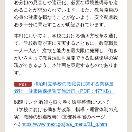
務分担の見直しや適正化、必要な環境整備等を進
めることが求められています。また、教育職員の
心身の健康を損なうことがないよう、安全配慮義
務を十分に果たすことが明記されています。
本町においても、学校における働き方改革を通し
て、学校教育が更に充実するとともに、教育職員
一人一人が、意欲と能力を最大限に発揮し、働き
がいをもって教育活動を展開できる勤務環境の実
現ができるよう、本計画を策定するものでありま
す。
和泊町立学校の教職員に関する業務量
管理・健康確保措置実施計画（PDF：477KB）
関連リンク 教師を取り巻く環境整備について
（学校における働き方改革、指導・運営体制の充
実、教師の処遇改善）(文部科学省のページ
へ)
https://www.mext.go.jp/a_menu/01_q.htm