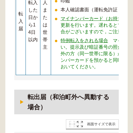
印鑑
転入
人
本人確認書面（運転免許証，マイ
した
ま
転
日か
た
マイナンバーカード（お持ちの方
入
ら1
は
更新を行います。遅れるとマイナ
届
合がございますので，ご注意くだ
4日
世
以内
帯
特例転入をされる場合
マイナン
主
い。提示及び暗証番号の照合が必
外の方（同一世帯に限る）が転入
ンバーカードを預かると同時に暗
おいてください。
転出届（和泊町外へ異動する
場合）
画面サイズで表示