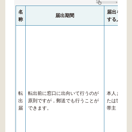
名
届出を
届出期間
称
する人
転
転出前に窓口に出向いて行うのが
本人ま
出
原則ですが，郵送でも行うことが
たは世
届
できます。
帯主