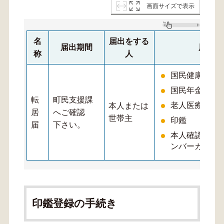
画面サイズで表示
名
届出をする
届出期間
届出に
称
人
国民健康保険
国民年金手帳
転
町民支援課
老人医療受給
本人または
居
へご確認
世帯主
印鑑
届
下さい。
本人確認書面
ンバーカード
印鑑登録の手続き