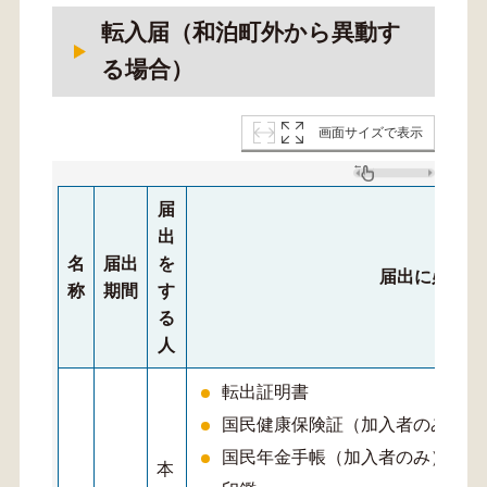
転入届（和泊町外から異動す
る場合）
画面サイズで表示
届
出
名
届出
を
届出に必要な
称
期間
す
る
人
転出証明書
国民健康保険証（加入者のみ）
国民年金手帳（加入者のみ）
本