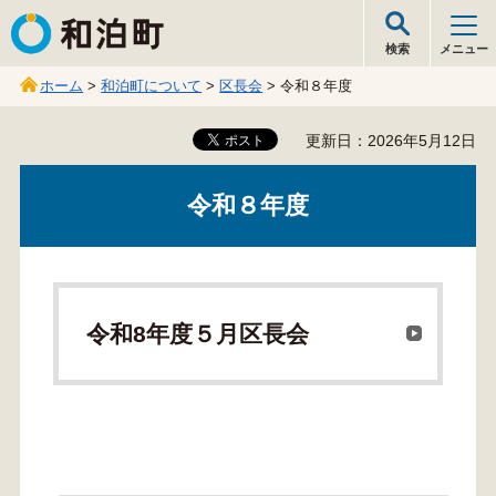
和泊町
検索
メニュー
ホーム
>
和泊町について
>
区長会
> 令和８年度
更新日：2026年5月12日
令和８年度
令和8年度５月区長会