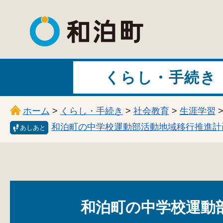
和泊町
くらし・手続き
ホーム
>
くらし・手続き
>
社会教育
>
生涯学習
和泊町の中学校運動部活動地域移行推進計
あしあと
和泊町の中学校運動