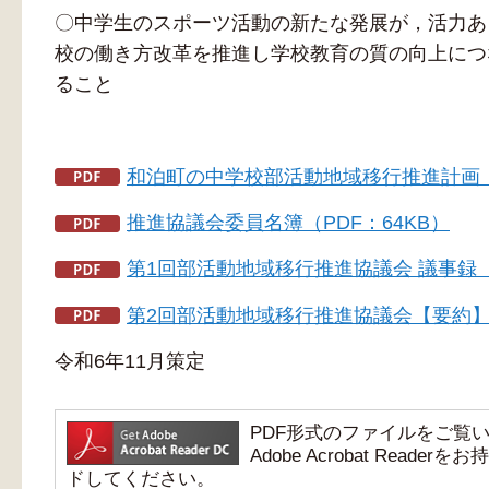
〇中学生のスポーツ活動の新たな発展が，活力あ
校の働き方改革を推進し学校教育の質の向上につ
ること
和泊町の中学校部活動地域移行推進計画（P
推進協議会委員名簿（PDF：64KB）
第1回部活動地域移行推進協議会 議事録【要約
第2回部活動地域移行推進協議会【要約】R7.
令和6年11月策定
PDF形式のファイルをご覧いただ
Adobe Acrobat Re
ドしてください。