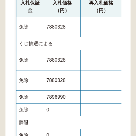
入札保証
入札価格
再入札価格
再
金
（円）
（円）
免除
7880328
くじ抽選による
免除
7880328
免除
7880328
免除
7896990
免除
0
辞退
免除
0