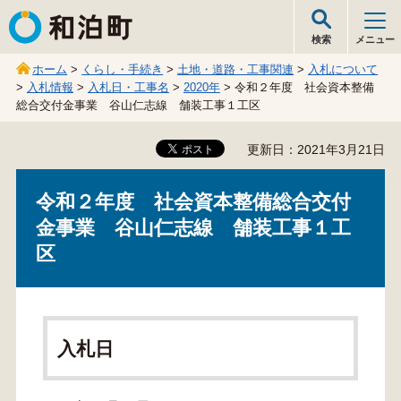
和泊町
検索
メニュー
ホーム
>
くらし・手続き
>
土地・道路・工事関連
>
入札について
>
入札情報
>
入札日・工事名
>
2020年
> 令和２年度 社会資本整備
総合交付金事業 谷山仁志線 舗装工事１工区
更新日：2021年3月21日
令和２年度 社会資本整備総合交付
金事業 谷山仁志線 舗装工事１工
区
入札日