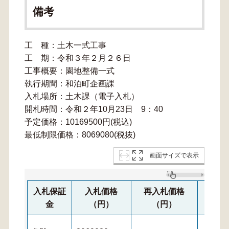
備考
工 種：土木一式工事
工 期：令和３年２月２６日
工事概要：園地整備一式
執行期間：和泊町企画課
入札場所：土木課（電子入札）
開札時間：令和２年10月23日 9：40
予定価格：10169500円(税込)
最低制限価格：8069080(税抜)
画面サイズで表示
入札保証
入札価格
再入札価格
再々
金
（円）
（円）