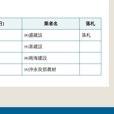
円）
業者名
落札
㈱盛建設
落札
㈲喜建設
㈱南海建設
㈲沖永良部農材