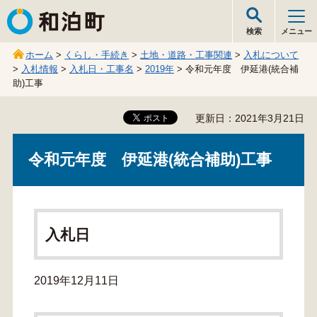
和泊町
検索
メニュー
ホーム
>
くらし・手続き
>
土地・道路・工事関連
>
入札について
>
入札情報
>
入札日・工事名
>
2019年
> 令和元年度 伊延港(統合補
助)工事
更新日：2021年3月21日
令和元年度 伊延港(統合補助)工事
入札日
2019年12月11日