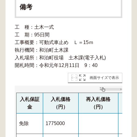
備考
工 種：土木一式
工 期：95日間
工事概要：可動式車止め Ｌ＝15ｍ
執行機関：和泊町土木課
入札場所：和泊町役場 土木課(電子入札)
開札時間：令和元年12月11日 9：40
画面サイズで表示
入札保証
入札価格
再入札価格
再々
金
（円）
（円）
免除
1775000