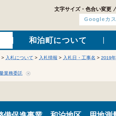
文字サイズ・色合い変更
和泊町について
>
入札について
>
入札情報
>
入札日・工事名
>
2019年
量業務委託
整備促進事業 和泊地区 用地測