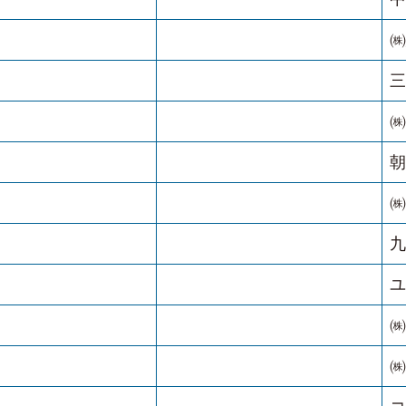
㈱
三
㈱
朝
㈱
九
ユ
㈱
㈱