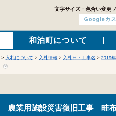
文字サイズ・色合い変更
和泊町について
>
入札について
>
入札情報
>
入札日・工事名
>
2019年
災 農業用施設災害復旧工事 畦