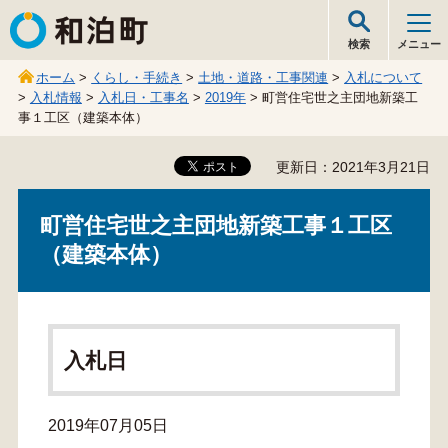
和泊町
検索
メニュー
ホーム
>
くらし・手続き
>
土地・道路・工事関連
>
入札について
>
入札情報
>
入札日・工事名
>
2019年
> 町営住宅世之主団地新築工
事１工区（建築本体）
更新日：2021年3月21日
町営住宅世之主団地新築工事１工区
（建築本体）
入札日
2019年07月05日