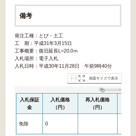
備考
発注工種：とび・土工
工 期：平成31年3月15日
工事概要：復旧延長L=20.0ｍ
入札場所：電子入札
入札日時：平成30年11月28日 午前9時40分
画面サイズで表示
入札保証
入札価格
再入札価格
再々
金
（円）
（円）
免除
0