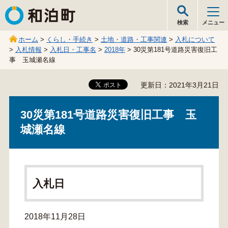
和泊町
検索
メニュー
ホーム
>
くらし・手続き
>
土地・道路・工事関連
>
入札について
>
入札情報
>
入札日・工事名
>
2018年
> 30災第181号道路災害復旧工
事 玉城瀬名線
更新日：2021年3月21日
30災第181号道路災害復旧工事 玉
城瀬名線
入札日
2018年11月28日