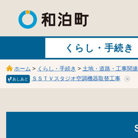
和泊町
くらし・手続き
ホーム
>
くらし・手続き
>
土地・道路・工事関連
ＳＳＴＶスタジオ空調機器取替工事
あしあと