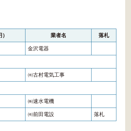
円）
業者名
落札
金沢電器
㈲古村電気工事
㈱速水電機
㈲前田電設
落札