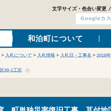
文字サイズ・色合い変更
和泊町について
>
入札について
>
入札情報
>
入札日・工事名
>
2018年
30-1工区
度 町単独災害復旧工事 耳付地区