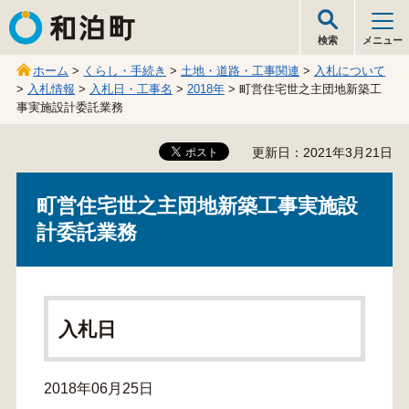
和泊町
検索
メニュー
ホーム
>
くらし・手続き
>
土地・道路・工事関連
>
入札について
>
入札情報
>
入札日・工事名
>
2018年
> 町営住宅世之主団地新築工
事実施設計委託業務
更新日：2021年3月21日
町営住宅世之主団地新築工事実施設
計委託業務
入札日
2018年06月25日