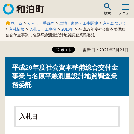
和泊町
検索
メニュー
ホーム
>
くらし・手続き
>
土地・道路・工事関連
>
入札について
>
入札情報
>
入札日・工事名
>
2018年
> 平成29年度社会資本整備総
合交付金事業与名原平線測量設計地質調査業務委託
更新日：2021年3月21日
平成29年度社会資本整備総合交付金
事業与名原平線測量設計地質調査業
務委託
入札日