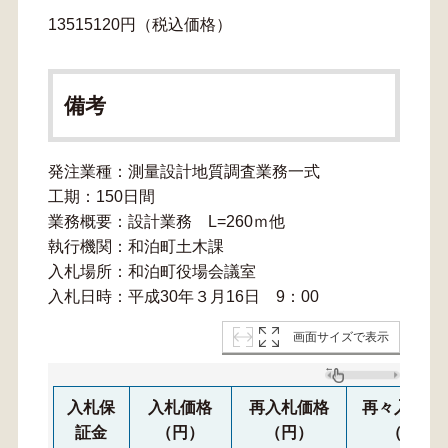
13515120円（税込価格）
備考
発注業種：測量設計地質調査業務一式
工期：150日間
業務概要：設計業務 L=260ｍ他
執行機関：和泊町土木課
入札場所：和泊町役場会議室
入札日時：平成30年３月16日 9：00
画面サイズで表示
入札保
入札価格
再入札価格
再々入札価
証金
（円）
（円）
（円）