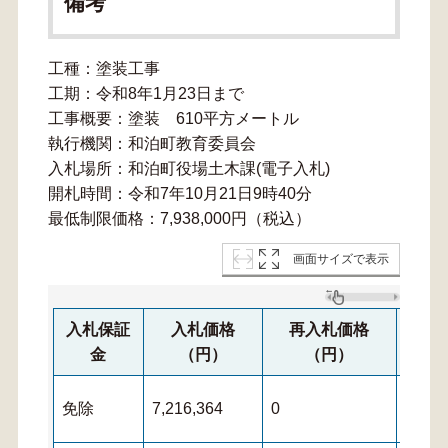
備考
工種：塗装工事
工期：令和8年1月23日まで
工事概要：塗装 610平方メートル
執行機関：和泊町教育委員会
入札場所：和泊町役場土木課(電子入札)
開札時間：令和7年10月21日9時40分
最低制限価格：7,938,000円（税込）
画面サイズで表示
入札保証
入札価格
再入札価格
再
金
（円）
（円）
免除
7,216,364
0
0