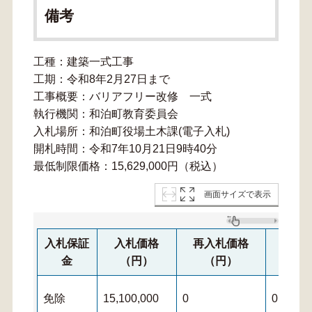
備考
工種：建築一式工事
工期：令和8年2月27日まで
工事概要：バリアフリー改修 一式
執行機関：和泊町教育委員会
入札場所：和泊町役場土木課(電子入札)
開札時間：令和7年10月21日9時40分
最低制限価格：15,629,000円（税込）
画面サイズで表示
入札保証
入札価格
再入札価格
再々
金
（円）
（円）
（
免除
15,100,000
0
0