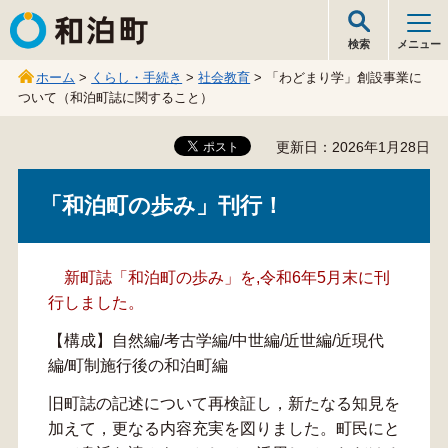
和泊町
検索
メニュー
ホーム
>
くらし・手続き
>
社会教育
> 「わどまり学」創設事業に
ついて（和泊町誌に関すること）
更新日：2026年1月28日
「和泊町の歩み」刊行！
新町誌「和泊町の歩み」を,令和6年5月末に刊
行しました。
【構成】自然編/考古学編/中世編/近世編/近現代
編/町制施行後の和泊町編
旧町誌の記述について再検証し，新たなる知見を
加えて，更なる内容充実を図りました。町民にと