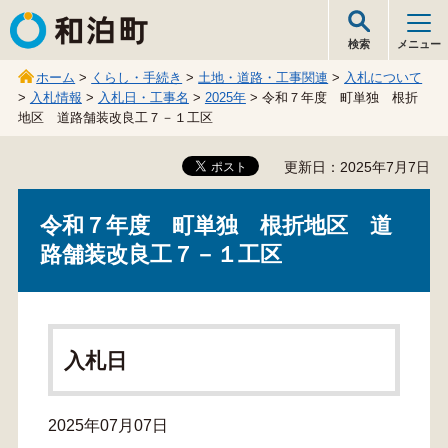
和泊町
検索
メニュー
ホーム
>
くらし・手続き
>
土地・道路・工事関連
>
入札について
>
入札情報
>
入札日・工事名
>
2025年
> 令和７年度 町単独 根折
地区 道路舗装改良工７－１工区
更新日：2025年7月7日
令和７年度 町単独 根折地区 道
路舗装改良工７－１工区
入札日
2025年07月07日