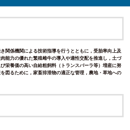
続き関係機関による技術指導を行うとともに，受胎率向上及
産肉能力の優れた繁殖雌牛の導入や適性交配を推進し，土づ
及び栄養価の高い自給粗飼料（トランスバーラ等）増産に努
産を図るために，家畜排泄物の適正な管理，農地・草地への