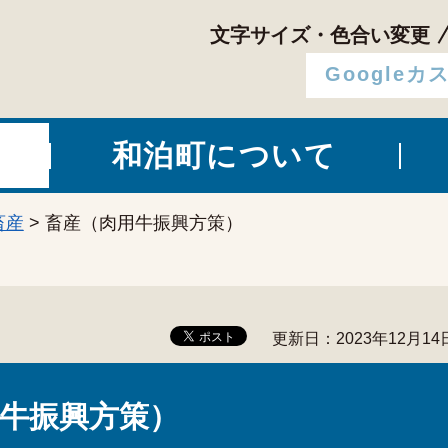
文字サイズ・色合い変更
和泊町について
畜産
> 畜産（肉用牛振興方策）
更新日：2023年12月14
牛振興方策）