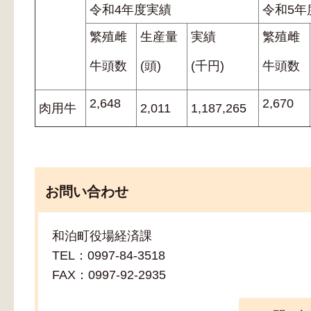
令和4年度実績
令和5年
繁殖雌
生産量
実績
繁殖雌
牛頭数
(頭)
(千円)
牛頭数
2,648
2,670
肉用牛
2,011
1,187,265
お問い合わせ
和泊町役場経済課
TEL：0997-84-3518
FAX：0997-92-2935