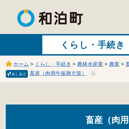
和泊町
くらし・手続き
ホーム
>
くらし・手続き
>
農林水産業
>
農業
>
畜産（肉用牛振興方策）
あしあと
畜産（肉用