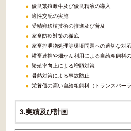
優良繁殖雌牛及び優良精液の導入
適性交配の実施
受精卵移植技術の推進及び普及
家畜防疫対策の徹底
家畜排泄物処理等環境問題への適切な対
耕畜連携や畑かん利用による自給粗飼料
繁殖率向上による増頭対策
暑熱対策による事故防止
栄養価の高い自給粗飼料（トランスバー
3.実績及び計画