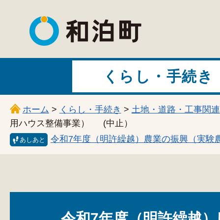
和泊町
くらし・手続き
ホーム
>
くらし・手続き
>
土地・道路・工事関連
用ハウス整備事業） (中止）
令和7年度（明許繰越）農業の振興（実験
あしあと
令和7年度（明許繰越