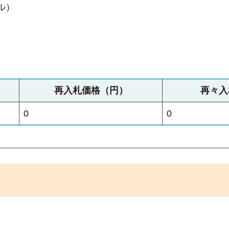
ル）
再入札価格（円）
再々入
0
0