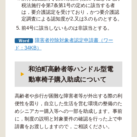
税法施行令第7条第1号の定めに該当する者
は，要介護認定を受けており，かつ要介護認
定調査による認知度が2.又は3.のものとする。
前4号に該当しないものは非該当とする。
障害者控除対象者認定申請書（ワー
ド：34KB）
和泊町高齢者等ハンドル型電
動車椅子購入助成について
高齢者や歩行が困難な障害者等が外出する際の利
便性を図り，自立した生活を営む環境の整備のた
めシニアカー購入等への一部を助成します。事前
に，制度の説明と対象要件の確認を行った上で申
請書をお渡ししますので，ご相談ください。