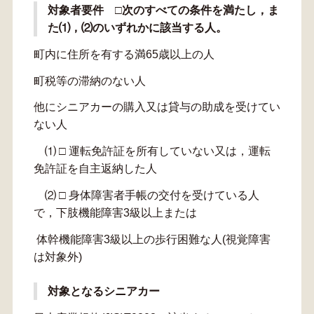
対象者要件 □
次のすべての条件を満たし，ま
た⑴，⑵のいずれかに該当する人。
町内に住所を有する満65歳以上の人
町税等の滞納のない人
他にシニアカーの購入又は貸与の助成を受けてい
ない人
⑴ □ 運転免許証を所有していない又は，運転
免許証を自主返納した人
⑵ □ 身体障害者手帳の交付を受けている人
で，下肢機能障害3級以上または
体幹機能障害3級以上の歩行困難な人(視覚障害
は対象外)
対象となるシニアカー