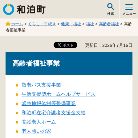
和泊町
検索
メニュー
ホーム
>
くらし・手続き
>
健康・福祉
>
福祉
>
高齢者福祉
> 高齢
者福祉事業
更新日：2026年7月16日
高齢者福祉事業
敬老バス支援事業
生活支援型ホームヘルプサービス
緊急通報体制等整備事業
和泊町在宅介護者支援金支給
養護老人ホーム
老人憩いの家