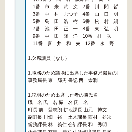
1番 市 来 武 次 2番 川 間 哲 志
3番 中 村 むつ子 4番 山 口 明日香
5番 島 田 浩 樹 6番 松 村 絹 江
7番 池 田 正 一 8番 東 弘 明
9番 中 田 隆 洋 10番 桂 弘 一
11番 喜 井 和 夫 12番 永 野 利 
1.欠席議員（なし）
1.職務のため議場に出席した事務局職員の職氏名
事務局長 東 輝男 書記 西 崇潤
1.説明のため出席した者の職氏名
職 名 氏 名 職 名 氏 名
町長 前 登志朗 耕地課長 山元 博文
副町長 川畑 裕一 土木課長 西村 雄次
総務課長 林 義仁 会計課長 和 秀明
企画課長 有馬 清武 生活環境課長 長尾 太志