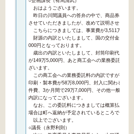
○企画課長（有馬清武）
おはようございます。
昨日の川間議員への答弁の中で、商品券の配布
させていただきましたが、改めて説明させていた
こちらにつきましては、事業費が3,511万3,0
財源の内訳といたしまして、国の交付金が2,782万
000円となっております。
歳出の内訳といたしまして、封筒印刷代が6万2,
が149万5,000円、あと商工会への業務委託料として
ざいます。
この商工会への業務委託料の内訳ですが、商品券
印刷・製本費が58万8,000円、封入に関わる人件
件費、3か月間で29万7,000円、その他一般事務費
内訳になってございます。
なお、この委託料につきましては概算払いとな
場合は町へ返納が予定されているところでござい
以上でございます。
○議長（永野利則）