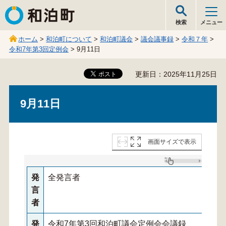
和泊町
検索
メニュー
ホーム
>
和泊町について
>
和泊町議会
>
議会議事録
>
令和７年
>
令和7年第3回定例会
> 9月11日
更新日：2025年11月25日
9月11日
画面サイズで表示
発
全発言者
言
者
発
令和7年第3回和泊町議会定例会会議録