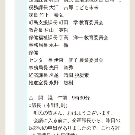
税務課長 大江 吉郎 こども未来
課長 竹下 泰弘
町民支援課長 町田 学 教育委員会
教育長 村山 英哲
保健福祉課長 芋高 洋一 教育委員会
事務局長 永井 徹
保健
センター長 伊東 智子 農業委員会
事務局長 先田 資秀
経済課長 名越 晴樹 脱炭素
推進室長 永野 敏樹
△ 開 議 午前 9時30分
○議長（永野利則）
町民の皆さん、おはようございます。
会議に入る前に、企画課長から、昨日の川間議
足説明の申出がありましたので、これを許可しま