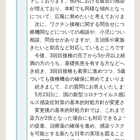
下しております。県内における最近の感染状況を
が増えており、本町でも同様な傾向となっており
について、広報に努めたいと考えております。
次に、ワクチン接種に関する問合せについてで
療機関などについての相談や、小児については接
相談、問合せがありますが、主治医や家族と相談
きたいと助言など対応しているところです。
今後、3回目接種の完了から5か月以上経過した6
満の方のうち、基礎疾患を有する方などへの4回
き続き、3回目接種も着実に進めつつ、5歳から1
ついても接種機会の確保に努めてまいります。
続きまして、2.の質問にお答えいたします。
5月23日に、国の新型コロナウイルス感染症対
ルス感染症対策の基本的対処方針が変更されまし
変更後の基本的対処方針では、これまでの感染
染力が2倍となった場合にも対応できるよう、医
の促進、治療薬の確保を進め、感染リスクを引き
を可能とする新たな日常の実現を図ることとして