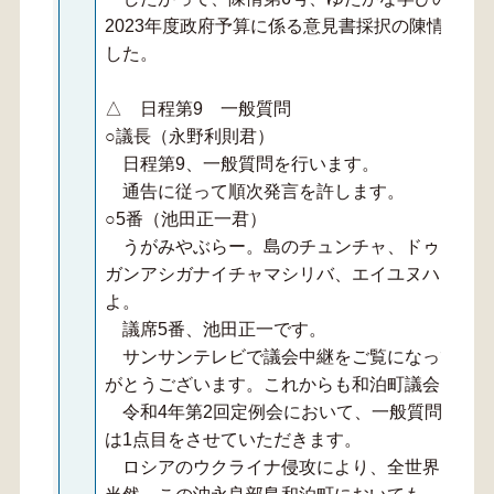
2023年度政府予算に係る意見書採択の陳情につ
した。
△ 日程第9 一般質問
○議長（永野利則君）
日程第9、一般質問を行います。
通告に従って順次発言を許します。
○5番（池田正一君）
うがみやぶらー。島のチュンチャ、ドゥクサシ
ガンアシガナイチャマシリバ、エイユヌハジナン
よ。
議席5番、池田正一です。
サンサンテレビで議会中継をご覧になっておら
がとうございます。これからも和泊町議会、よろ
令和4年第2回定例会において、一般質問を2点
は1点目をさせていただきます。
ロシアのウクライナ侵攻により、全世界的に物