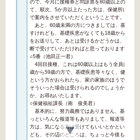
ので、今月に接種券と問診票を80歳以上の方等
て、順次、5か月以上たった方は、保健所に頼ん
で案内をさせていただくということです。
あと、60歳未満の方につきましては、基礎疾
すけれども、基礎疾患がなくても18歳から60歳
をお送りして、あとは受けるかどうかは、かかり
断で受けていただければと思っております。
○5番（池田正一君）
4回目接種、これは60歳以上はもう全員に行く
歳から59歳の方で、基礎疾患等々なく、健康体
という方がおられたら、家の家族のほうでこうい
そういった場合は受けられるのでしょうか、それ
か、お尋ねいたします。
○保健福祉課長（南 俊美君）
基本的に、努力義務ではありません、基礎疾患
っといろんな報道等もありまして、報道等により
方は、気になる方は受けてもいいとかというよう
ども、その辺のところは、ちょっと今後も検討す