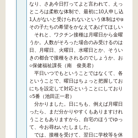
なり、さあ今日打ってよと言われて、えっとなる
ところは柔軟な体制で、最初に10人申し込んで
1人がないと受けられないという体制はやめて、
その子たちの希望をかなえてあげてほしいと思い
それと、ワクチン接種は月曜日から金曜日まで
うか。人数がそろった場合のみ受けるのは分かっ
日、月曜日、火曜日、水曜日とか、そういうのは
きの都合で接種をされるのでしょうか、お尋ねし
○保健福祉課長（南 俊美君）
平日いつでもということではなくて、各医療機
ということで、曜日はちょっと把握しておりませ
にちを設定して対応ということにしております。
○5番（池田正一君）
分かりました。日にちも、例えば月曜日から金
ったら、まだ分かりやすくもありますけれども、
うこともありますから、自宅のほうでゆっくりと
て、今お尋ねいたしました。
では、接種を受けて、翌日に学校等を休んだ子