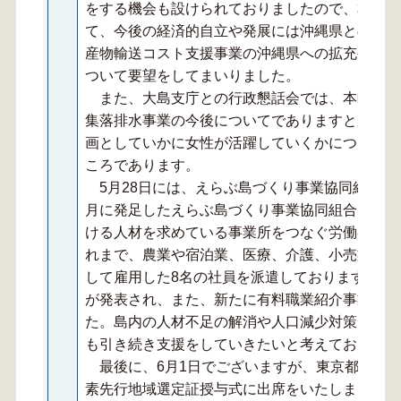
をする機会も設けられておりましたので、本町と
て、今後の経済的自立や発展には沖縄県との連携
産物輸送コスト支援事業の沖縄県への拡充や離島
ついて要望をしてまいりました。
また、大島支庁との行政懇話会では、本町の課
集落排水事業の今後についてでありますとかカー
画としていかに女性が活躍していくかについても
ころであります。
5月28日には、えらぶ島づくり事業協同組合の
月に発足したえらぶ島づくり事業協同組合は、沖
ける人材を求めている事業所をつなぐ労働者派遣
れまで、農業や宿泊業、医療、介護、小売業など
して雇用した8名の社員を派遣しておりますが、
が発表され、また、新たに有料職業紹介事業にも
た。島内の人材不足の解消や人口減少対策に期待
も引き続き支援をしていきたいと考えております
最後に、6月1日でございますが、東京都千代
素先行地域選定証授与式に出席をいたしました。