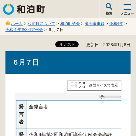
和泊町
検索
メニュー
ホーム
>
和泊町について
>
和泊町議会
>
議会議事録
>
令和4年
>
令和４年第2回定例会
> ６月７日
更新日：2026年1月6日
６月７日
画面サイズで表示
発
全発言者
言
者
発
令和4年第2回和泊町議会定例会会議録