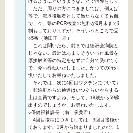
けるようにというようなことで指導をしておりま
ただ、周りの方につきましては、例えば事業所
等で、濃厚接触者として当たらなくても自主的に
で、今、県のPCR検査の無料が6月末まで延長
制もしておりますが、そういうところで受ける方
○5番（池田正一君）
これは聞いたら、前までは徳洲会病院とか物す
じゃない。最近はあまりそういった風景を見ない
厚接触者等の特定をせずに自分で受けてくれと言
で、今お尋ねいたしました。かつての行列が最近
惧いたしてお尋ねいたしました。
それでは、次に4回目ワクチンについてお尋ね
和泊町からの通達はいつぐらいからするのでし
上は全員ですよね。そして、18歳から59歳の方
出すのでしょうか、お尋ねいたします。
○保健福祉課長（南 俊美君）
4回目接種につきましては、3回目接種から5か
ております。1月から始まりましたので、1月か