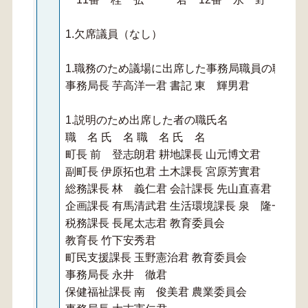
1.欠席議員（なし）
1.職務のため議場に出席した事務局職員の職氏名
事務局長 芋高洋一君 書記 東 輝男君
1.説明のため出席した者の職氏名
職 名 氏 名 職 名 氏 名
町長 前 登志朗君 耕地課長 山元博文君
副町長 伊原拓也君 土木課長 宮原芳實君
総務課長 林 義仁君 会計課長 先山直喜君
企画課長 有馬清武君 生活環境課長 泉 隆一君
税務課長 長尾太志君 教育委員会
教育長 竹下安秀君
町民支援課長 玉野憲治君 教育委員会
事務局長 永井 徹君
保健福祉課長 南 俊美君 農業委員会