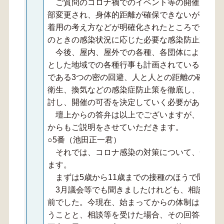
ご質問のコロナ禍でのイベント等の開催につい
部変更され、身体的距離が確保できないが会話を
着用の考え方などが明確化されたところであり、
のときの感染状況に応じた必要な感染防止対策が
今後、屋内、屋外での各種、各団体によるスポ
とした地域での各種行事も計画されていることと
である3つの密の回避、人と人との距離の確保、
衛生、換気などの感染症防止策を徹底し、感染リ
討し、開催の可否を決定していく必要があると考
壇上からの答弁は以上でございますが、この後
からもご説明をさせていただきます。
○5番（池田正一君）
それでは、コロナ感染の対策について、一つ一
ます。
まずは5歳から11歳までの接種のほうで聞きた
3月議会等でも聞きましたけれども、相談等の
前でした。今現在、始まってからの体制はどのよ
うことと、相談等を受けた場合、その回答の仕方