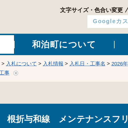
文字サイズ・色合い変更
和泊町について
>
入札について
>
入札情報
>
入札日・工事名
>
2026年
工事
 根折与和線 メンテナンスフ