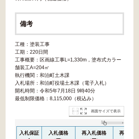
備考
工種：塗装工事
工期：220日間
工事概要：区画線工事L=1,330m，塗布式カラー
舗装工A=204㎡
執行機関：和泊町土木課
入札場所：和泊町役場土木課（電子入札）
開札時間：令和5年7月18日 9時40分
最低制限価格：8,115,000（税込み）
画面サイズで表示
入札保証
入札価格
再入札価格
再々入